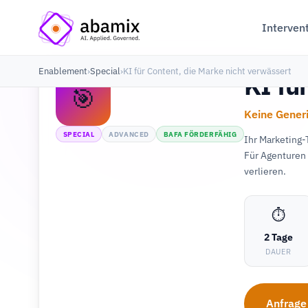
Interven
Enablement
›
Special
›
KI für Content, die Marke nicht verwässert
KI fü
🎯
Keine Gener
SPECIAL
ADVANCED
BAFA FÖRDERFÄHIG
Ihr Marketing-
Für Agenturen
verlieren.
⏱
2 Tage
DAUER
Anfrage