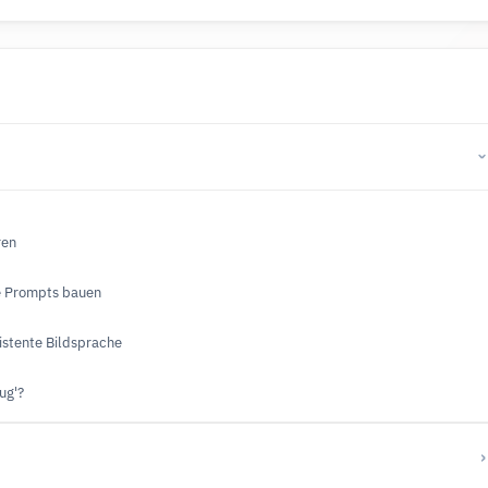
ren
me Prompts bauen
istente Bildsprache
ug'?
›