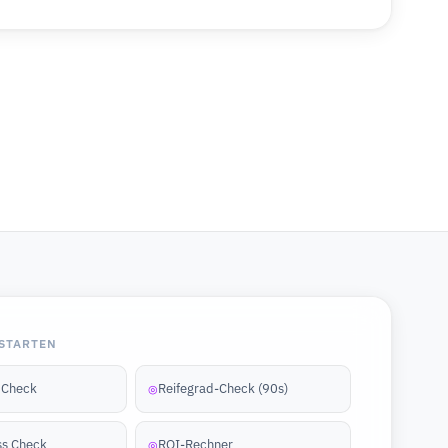
STARTEN
y Check
Reifegrad-Check (90s)
◎
ss Check
ROI-Rechner
◎