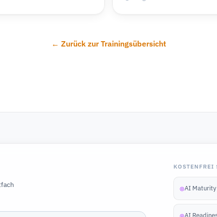
← Zurück zur Trainingsübersicht
KOSTENFREI 
tfach
AI Maturit
◎
AI Readine
◎