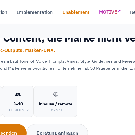
↗
tion
Implementation
Enablement
R
MOTIVE
r Content, die Marke nicht v
ic-Outputs. Marken-DNA.
Team baut Tone-of-Voice-Prompts, Visual-Style-Guidelines und Review
 und Markenverantwortliche in Unternehmen ab 50 Mitarbeitern, die KI
👥
🌐
3–10
inhouse / remote
TEILNEHMER
FORMAT
 senden
Beratung anfragen