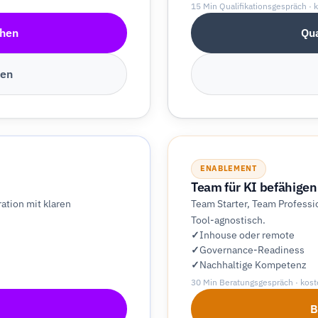
15 Min Qualifikationsgespräch · 
hen
Qua
hen
ENABLEMENT
Team für KI befähigen
ation mit klaren
Team Starter, Team Profess
Tool-agnostisch.
Inhouse oder remote
Governance-Readiness
Nachhaltige Kompetenz
30 Min Beratungsgespräch · kost
B