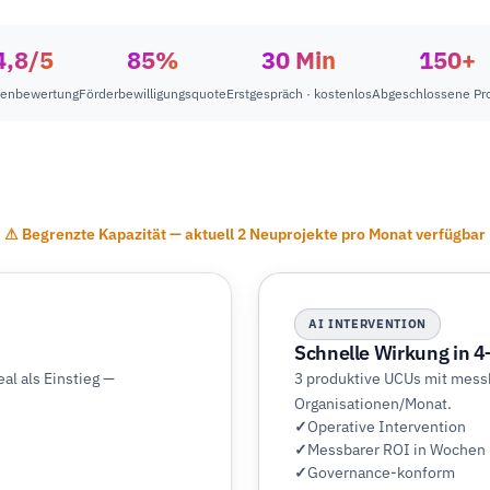
4,8/5
85%
30 Min
150+
enbewertung
Förderbewilligungsquote
Erstgespräch · kostenlos
Abgeschlossene Pro
⚠ Begrenzte Kapazität — aktuell 2 Neuprojekte pro Monat verfügbar
AI INTERVENTION
Schnelle Wirkung in 
l als Einstieg —
3 produktive UCUs mit mess
Organisationen/Monat.
Operative Intervention
Messbarer ROI in Wochen
Governance-konform