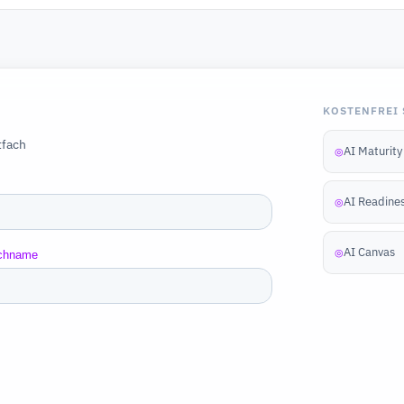
KOSTENFREI 
tfach
AI Maturit
◎
AI Readine
◎
AI Canvas
◎