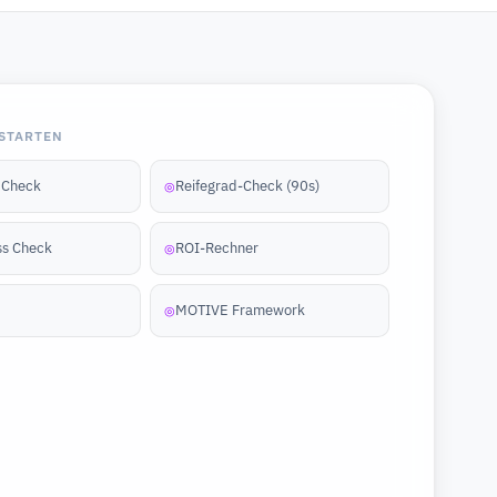
STARTEN
y Check
Reifegrad-Check (90s)
◎
ss Check
ROI-Rechner
◎
MOTIVE Framework
◎