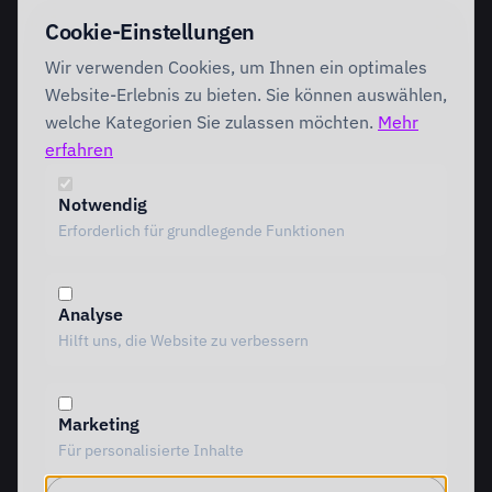
EINSTIEG
IMPLEMENTATION
Cookie-Einstellungen
Discovery Workshop
Ready
Wir verwenden Cookies, um Ihnen ein optimales
Förderung
Foundation
Performing
Website-Erlebnis zu bieten. Sie können auswählen,
Branchenlösungen
INTERVENTION
welche Kategorien Sie zulassen möchten.
Mehr
AI Intervention
erfahren
ENABLEMENT
AI Agents
AI Governance
Team Starter
Notwendig
Team Professional
Erforderlich für grundlegende Funktionen
Special Governance
Copilot Professional
Vergleich
Analyse
METHODIK
RESSOURCEN
Hilft uns, die Website zu verbessern
Alle Methoden
Alle Ressourcen
MOTIVE Framework
Einblicke
AI Canvas
Standpunkte
Marketing
TRIARDIS-Methode
Referenzen
Für personalisierte Inhalte
KI-Werkstatt
Whitepaper
KI-Glossar