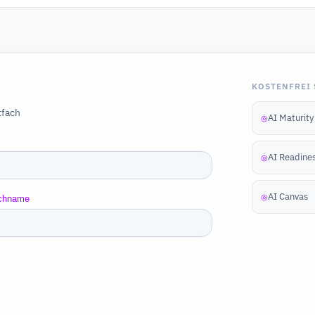
KOSTENFREI 
tfach
AI Maturit
◎
AI Readine
◎
AI Canvas
◎