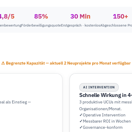
4,8/5
85%
30 Min
150+
enbewertung
Förderbewilligungsquote
Erstgespräch · kostenlos
Abgeschlossene Pro
⚠ Begrenzte Kapazität — aktuell 2 Neuprojekte pro Monat verfügbar
AI INTERVENTION
Schnelle Wirkung in 
l als Einstieg —
3 produktive UCUs mit mess
Organisationen/Monat.
Operative Intervention
Messbarer ROI in Wochen
Governance-konform