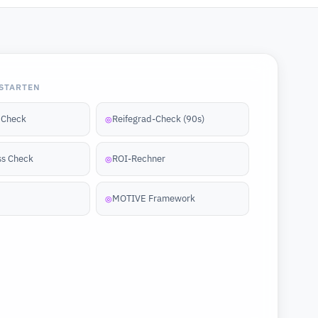
STARTEN
y Check
Reifegrad-Check (90s)
◎
ss Check
ROI-Rechner
◎
MOTIVE Framework
◎