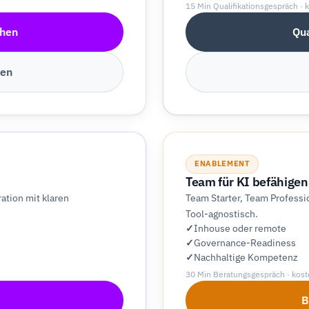
15 Min Qualifikationsgespräch · 
hen
Qua
hen
ENABLEMENT
Team für KI befähigen
ation mit klaren
Team Starter, Team Profess
Tool-agnostisch.
Inhouse oder remote
Governance-Readiness
Nachhaltige Kompetenz
30 Min Beratungsgespräch · kost
B