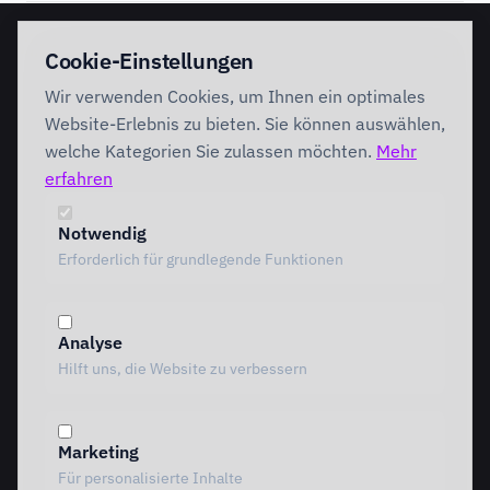
EINSTIEG
IMPLEMENTATION
Cookie-Einstellungen
Discovery Workshop
Ready
Wir verwenden Cookies, um Ihnen ein optimales
Förderung
Foundation
Performing
Website-Erlebnis zu bieten. Sie können auswählen,
Branchenlösungen
INTERVENTION
welche Kategorien Sie zulassen möchten.
Mehr
AI Intervention
erfahren
ENABLEMENT
AI Agents
AI Governance
Team Starter
Notwendig
Team Professional
Erforderlich für grundlegende Funktionen
Special Governance
Copilot Professional
Vergleich
Analyse
METHODIK
RESSOURCEN
Hilft uns, die Website zu verbessern
Alle Methoden
Alle Ressourcen
MOTIVE Framework
Einblicke
AI Canvas
Standpunkte
Marketing
TRIARDIS-Methode
Referenzen
Für personalisierte Inhalte
KI-Werkstatt
Whitepaper