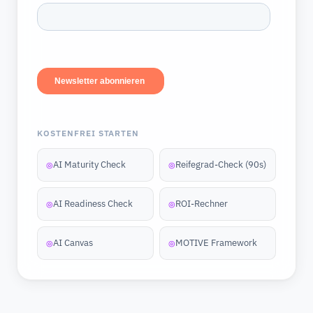
KOSTENFREI STARTEN
AI Maturity Check
Reifegrad-Check (90s)
◎
◎
AI Readiness Check
ROI-Rechner
◎
◎
AI Canvas
MOTIVE Framework
◎
◎